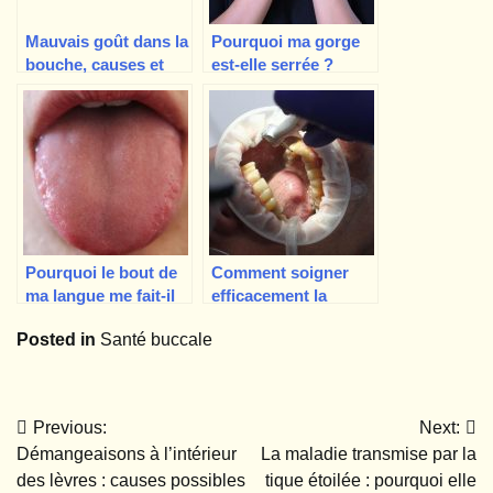
Mauvais goût dans la
Pourquoi ma gorge
bouche, causes et
est-elle serrée ?
remèdes maison
Pourquoi le bout de
Comment soigner
ma langue me fait-il
efficacement la
mal ?
gingivite ? Causes,
Posted in
Santé buccale
symptômes,
prévention
Previous:
Next:
Navigation
Démangeaisons à l’intérieur
La maladie transmise par la
de
des lèvres : causes possibles
tique étoilée : pourquoi elle