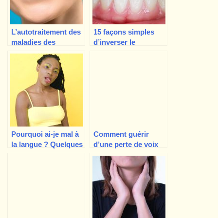
L’autotraitement des
15 façons simples
maladies des
d’inverser le
gencives, en 7 étapes
processus de
faciles !
déchaussement des
gencives
naturellement
Pourquoi ai-je mal à
Comment guérir
la langue ? Quelques
d’une perte de voix
raisons possibles…
du jour au lendemain
? Causes et remèdes