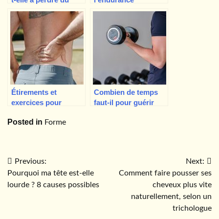
poids ? La
naturellement et
transpiration brûle-t-
obtenir plus
elle des calories ?#2
d’énergie ?
Étirements et
Combien de temps
exercices pour
faut-il pour guérir
soulager la douleur
une élongation
Posted in
Forme
de la sciatique, par
musculaire ?
un ergothérapeute
Navigation
Previous:
Next:
Pourquoi ma tête est-elle
Comment faire pousser ses
de
lourde ? 8 causes possibles
cheveux plus vite
l’article
naturellement, selon un
trichologue