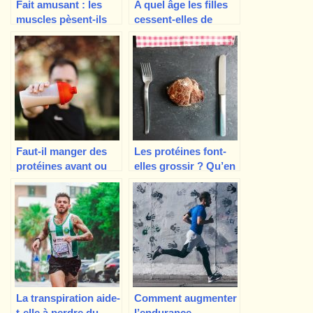
Fait amusant : les
A quel âge les filles
muscles pèsent-ils
cessent-elles de
plus lourd que la
grandir ? Puis-je
graisse ?
continuer à grandir ?
Faut-il manger des
Les protéines font-
protéines avant ou
elles grossir ? Qu’en
après une séance
est-il des protéines
d’entraînement ?
en poudre ?
La transpiration aide-
Comment augmenter
t-elle à perdre du
l’endurance