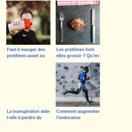
graisse ?
continuer à grandir ?
Faut-il manger des
Les protéines font-
protéines avant ou
elles grossir ? Qu’en
après une séance
est-il des protéines
d’entraînement ?
en poudre ?
La transpiration aide-
Comment augmenter
t-elle à perdre du
l’endurance
poids ? La
naturellement et
transpiration brûle-t-
obtenir plus