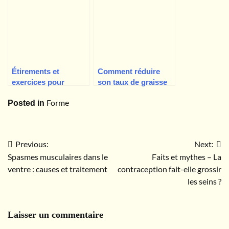
elle des calories ?#2
d’énergie ?
Étirements et
Comment réduire
exercices pour
son taux de graisse
soulager la douleur
corporelle tout en
Forme
Posted in
de la sciatique, par
restant en bonne
un ergothérapeute
santé
Previous:
Next:
Navigation
Spasmes musculaires dans le
Faits et mythes – La
de
ventre : causes et traitement
contraception fait-elle grossir
les seins ?
l’article
Laisser un commentaire