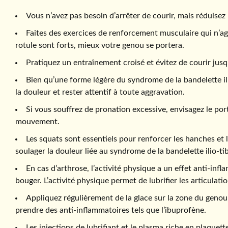
Vous n’avez pas besoin d’arrêter de courir, mais réduisez
Faites des exercices de renforcement musculaire qui n’ag
rotule sont forts, mieux votre genou se portera.
Pratiquez un entraînement croisé et évitez de courir jusq
Bien qu’une forme légère du syndrome de la bandelette ili
la douleur et rester attentif à toute aggravation.
Si vous souffrez de pronation excessive, envisagez le po
mouvement.
Les squats sont essentiels pour renforcer les hanches et 
soulager la douleur liée au syndrome de la bandelette ilio-tib
En cas d’arthrose, l’activité physique a un effet anti-in
bouger. L’activité physique permet de lubrifier les articulatio
Appliquez régulièrement de la glace sur la zone du genou, 
prendre des anti-inflammatoires tels que l’ibuprofène.
Les injections de lubrifiant et le plasma riche en plaquet