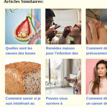
Articles Similaires:
Quelles sont les
Remèdes maison
Comment dé
causes des boues
pour l’infection des
précocemen
dans la vésicule
sinus – Qu’est-ce qui
mycose de l
biliaire ?
fonctionne vraiment
Comprendre son
?
impact sur la santé
Comment savoir si je
Pouvez-vous
Comment dé
suis intolérant au
survivre à
un cancer de