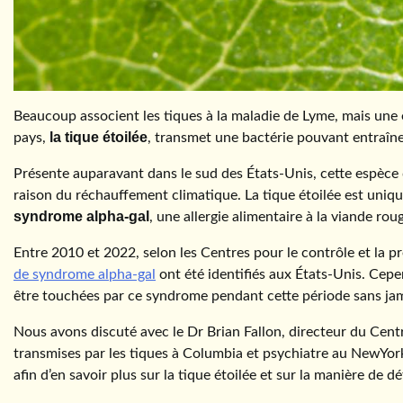
Beaucoup associent les tiques à la maladie de Lyme, mais une 
la tique étoilée
pays,
, transmet une bactérie pouvant entraîner
Présente auparavant dans le sud des États-Unis, cette espèce d
raison du réchauffement climatique. La tique étoilée est uniq
syndrome alpha-gal
, une allergie alimentaire à la viande rou
Entre 2010 et 2022, selon les Centres pour le contrôle et la 
de syndrome alpha-gal
ont été identifiés aux États-Unis. Ce
être touchées par ce syndrome pendant cette période sans jam
Nous avons discuté avec le Dr Brian Fallon, directeur du Cent
transmises par les tiques à Columbia et psychiatre au NewYor
afin d’en savoir plus sur la tique étoilée et sur la manière de d