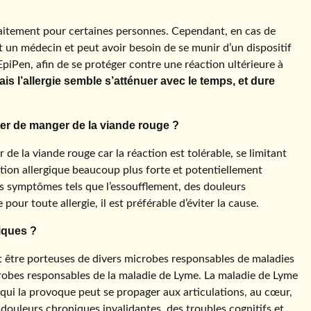
raitement pour certaines personnes. Cependant, en cas de
 un médecin et peut avoir besoin de se munir d’un dispositif
iPen, afin de se protéger contre une réaction ultérieure à
s l’allergie semble s’atténuer avec le temps, et dure
iter de manger de la viande rouge ?
de la viande rouge car la réaction est tolérable, se limitant
tion allergique beaucoup plus forte et potentiellement
es symptômes tels que l’essoufflement, des douleurs
ur toute allergie, il est préférable d’éviter la cause.
iques ?
vent être porteuses de divers microbes responsables de maladies
crobes responsables de la maladie de Lyme. La maladie de Lyme
be qui la provoque peut se propager aux articulations, au cœur,
 douleurs chroniques invalidantes, des troubles cognitifs et