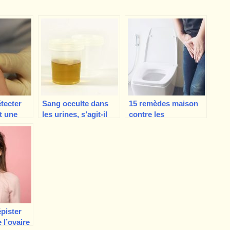
tecter
Sang occulte dans
15 remèdes maison
t une
les urines, s’agit-il
contre les
’ongle ?
d’un cancer de la
hémorroïdes à
vessie ?
essayer
pister
 l’ovaire