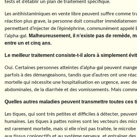
tests et d’établir un plan de traitement spécifique.
Les antihistaminiques en vente libre peuvent suffire comme t
réaction plus grave, la personne doit consulter immédiatement
permettant d’injecter de l’épinéphrine, communément appelé Ep
Malheureusement, il n’existe pas de remède, mai
l’alpha-gal.
entre un et cinq ans.
Le meilleur traitement consiste-t-il alors à simplement év
Oui. Certaines personnes atteintes d’alpha-gal peuvent manger 
parfois à des démangeaisons, tandis que d’autres ont une réac
mortelle qui nécessite une hospitalisation en urgence, avec d
abdominales, de la diarrhée et des vomissements. Mais comme po
Quelles autres maladies peuvent transmettre toutes ces t
Les tiques, qui sont très petites et difficiles à détecter, peu
humaines. Les tiques à pattes noires sont les vecteurs des mi
est rarement mortelle, mais si elle n’est pas traitée, le micro
aux tissus conjonctifs et au système nerveux, et entraîner des