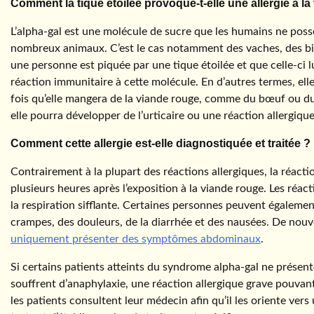
Comment la tique étoilée provoque-t-elle une allergie à l
L’alpha-gal est une molécule de sucre que les humains ne poss
nombreux animaux. C’est le cas notamment des vaches, des bis
une personne est piquée par une tique étoilée et que celle-ci 
réaction immunitaire à cette molécule. En d’autres termes, elle
fois qu’elle mangera de la viande rouge, comme du bœuf ou du
elle pourra développer de l’urticaire ou une réaction allergique
Comment cette allergie est-elle diagnostiquée et traitée ? 
Contrairement à la plupart des réactions allergiques, la réacti
plusieurs heures après l’exposition à la viande rouge. Les réact
la respiration sifflante. Certaines personnes peuvent égalem
crampes, des douleurs, de la diarrhée et des nausées. De nou
uniquement présenter des symptômes abdominaux
.
Si certains patients atteints du syndrome alpha-gal ne présen
souffrent d’anaphylaxie, une réaction allergique grave pouvant
les patients consultent leur médecin afin qu’il les oriente vers