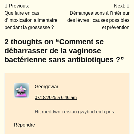
Previous:
Next:
Navigation
Que faire en cas
Démangeaisons à l’intérieur
de
d’intoxication alimentaire
des lèvres : causes possibles
pendant la grossesse ?
et prévention
l’article
2 thoughts on “
Comment se
débarrasser de la vaginose
bactérienne sans antibiotiques ?
”
Georgewar
07/18/2025 à 6:46 am
Hi, roeddwn i eisiau gwybod eich pris.
Répondre