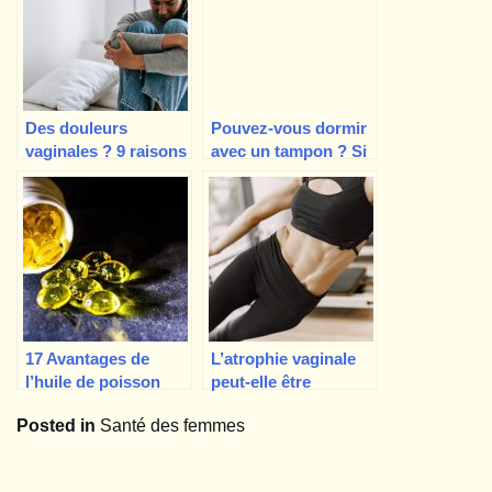
Des douleurs
Pouvez-vous dormir
vaginales ? 9 raisons
avec un tampon ? Si
pour lesquelles votre
oui, combien de
vagin vous fait mal
temps ?
17 Avantages de
L’atrophie vaginale
l’huile de poisson
peut-elle être
pour les femmes,
inversée ? Non,
Posted in
Santé des femmes
fondés sur des
mais…
données
scientifiques