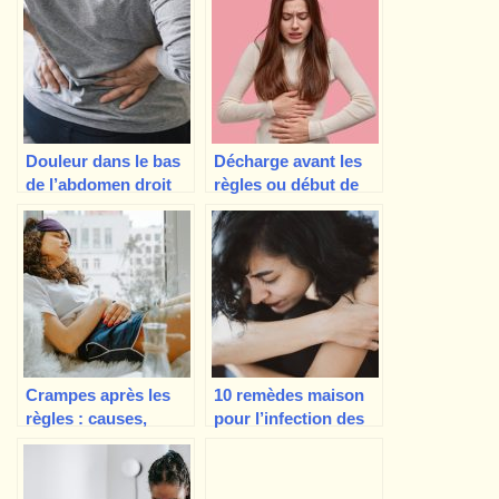
Douleur dans le bas
Décharge avant les
de l’abdomen droit
règles ou début de
près de l’os de la
grossesse
hanche Femme
Crampes après les
10 remèdes maison
règles : causes,
pour l’infection des
symptômes et
voies urinaires
traitement