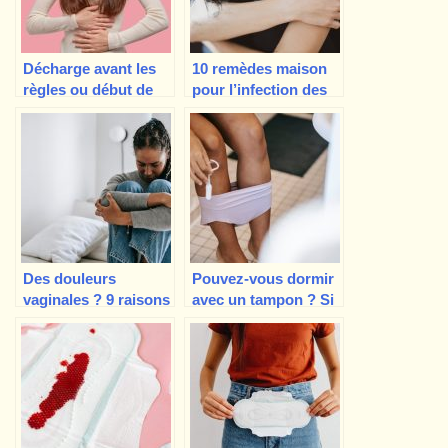
Décharge avant les
10 remèdes maison
règles ou début de
pour l’infection des
grossesse
voies urinaires
Des douleurs
Pouvez-vous dormir
vaginales ? 9 raisons
avec un tampon ? Si
pour lesquelles votre
oui, combien de
vagin vous fait mal
temps ?