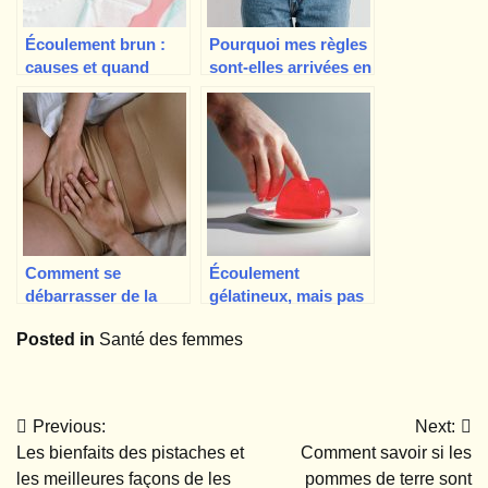
Écoulement brun :
Pourquoi mes règles
causes et quand
sont-elles arrivées en
s’inquiéter
avance ? 12 causes
possibles
Comment se
Écoulement
débarrasser de la
gélatineux, mais pas
vaginose bactérienne
de règles : qu’est-ce
Posted in
Santé des femmes
sans antibiotiques ?
qui ne va pas ?
Previous:
Next:
Navigation
Les bienfaits des pistaches et
Comment savoir si les
de
les meilleures façons de les
pommes de terre sont