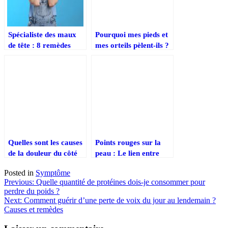
Spécialiste des maux
Pourquoi mes pieds et
de tête : 8 remèdes
mes orteils pèlent-ils ?
naturels pour les maux
de tête – un
soulagement immédiat
!
Quelles sont les causes
Points rouges sur la
de la douleur du côté
peau : Le lien entre
droit de l’estomac ?
pétéchies et leucémie
Posted in
Symptôme
Navigation
Previous:
Quelle quantité de protéines dois-je consommer pour
perdre du poids ?
de
Next:
Comment guérir d’une perte de voix du jour au lendemain ?
l’article
Causes et remèdes