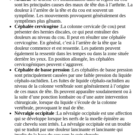
sont les principales causes des maux de tête dus à l’arthrite. La
douleur à l’arrière de la tête et du cou est souvent un
symptôme. Les mouvements provoquent généralement des
symptômes plus gênants.
Céphalée cervicogène
:La colonne cervicale (le cou) peut
présenter des hernies discales, ce qui peut entraîner des
douleurs au niveau du cou. Il peut en résulter une céphalée
cervicogène. En général, c’est à l’arrière de la tête que la
douleur commence et est ressentie. Les patients peuvent
également la ressentir dans les tempes ou dans la zone située
derrière les yeux. En position allongée, les céphalées
cervicogéniques peuvent s’aggraver.
Céphalée de basse pression
:Les céphalées de basse pression
sont principalement causées par une faible pression du liquide
céphalo-rachidien. Les fuites de liquide céphalo-rachidien au
niveau de la colonne vertébrale sont généralement à l’origine
de ces maux de tête. Ils peuvent apparaître soudainement ou à
la suite d’une ponction lombaire ou d’une autre intervention
chirurgicale, lorsque du liquide s’écoule de la colonne
vertébrale, provoquant le mal de tête.
Névralgie occipitale
:La névralgie occipitale est une affection
qui se développe lorsque les nerfs de la moelle épinière au
cuir chevelu sont irrités. La névralgie occipitale est un trouble
qui se traduit par une douleur lancinante et lancinante qui
irradie de la base du cou vers le cuir chevelu.