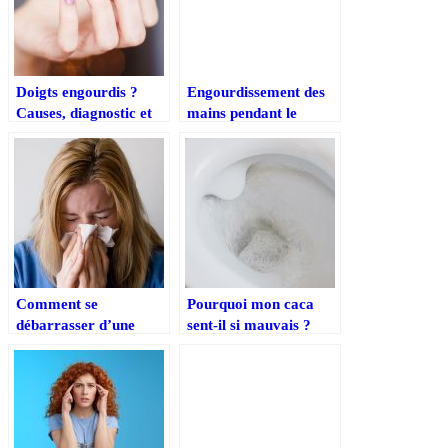
Doigts engourdis ?
Engourdissement des
Causes, diagnostic et
mains pendant le
traitement
sommeil : Causes et
remèdes
Comment se
Pourquoi mon caca
débarrasser d’une
sent-il si mauvais ?
infection des sinus à la
mon Dieu !
maison ?