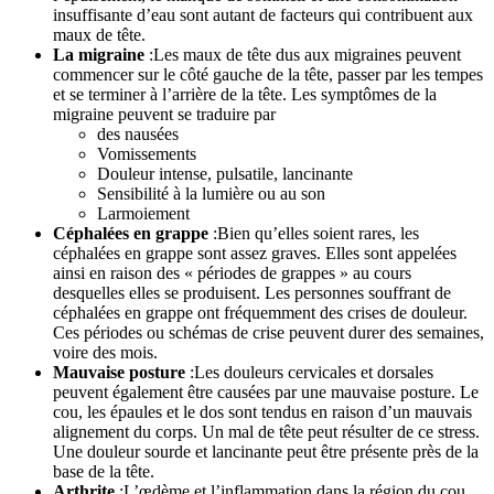
insuffisante d’eau sont autant de facteurs qui contribuent aux
maux de tête.
La migraine
:Les maux de tête dus aux migraines peuvent
commencer sur le côté gauche de la tête, passer par les tempes
et se terminer à l’arrière de la tête. Les symptômes de la
migraine peuvent se traduire par
des nausées
Vomissements
Douleur intense, pulsatile, lancinante
Sensibilité à la lumière ou au son
Larmoiement
Céphalées en grappe
:Bien qu’elles soient rares, les
céphalées en grappe sont assez graves. Elles sont appelées
ainsi en raison des « périodes de grappes » au cours
desquelles elles se produisent. Les personnes souffrant de
céphalées en grappe ont fréquemment des crises de douleur.
Ces périodes ou schémas de crise peuvent durer des semaines,
voire des mois.
Mauvaise posture
:Les douleurs cervicales et dorsales
peuvent également être causées par une mauvaise posture. Le
cou, les épaules et le dos sont tendus en raison d’un mauvais
alignement du corps. Un mal de tête peut résulter de ce stress.
Une douleur sourde et lancinante peut être présente près de la
base de la tête.
Arthrite
:L’œdème et l’inflammation dans la région du cou