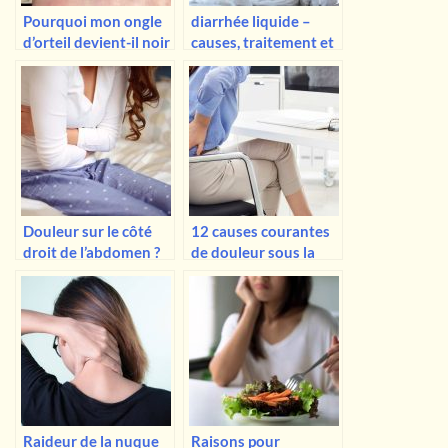
Pourquoi mon ongle
diarrhée liquide –
d’orteil devient-il noir
causes, traitement et
? Quelques causes
complications
possibles…
Douleur sur le côté
12 causes courantes
droit de l’abdomen ?
de douleur sous la
Qu’est-ce que cela
cage thoracique
signifie ?
droite
Raideur de la nuque
Raisons pour