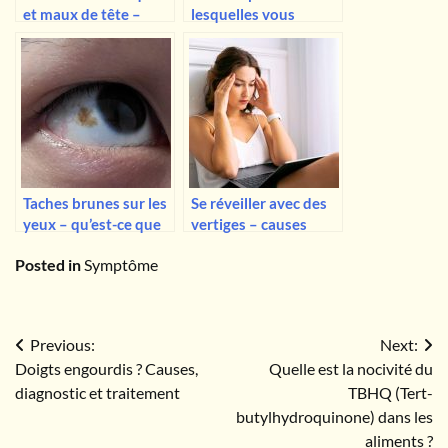
et maux de tête –
lesquelles vous
causes possibles et
pourriez avoir une
gravité des
perte d’appétit et des
symptômes
nausées
Taches brunes sur les
Se réveiller avec des
yeux – qu’est-ce que
vertiges – causes
c’est et faut-il
possibles et que faire
Posted in
Symptôme
s’inquiéter ?
Navigation
Previous:
Next:
Doigts engourdis ? Causes,
Quelle est la nocivité du
de
diagnostic et traitement
TBHQ (Tert-
l’article
butylhydroquinone) dans les
aliments ?