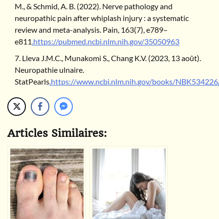
M., & Schmid, A. B. (2022). Nerve pathology and
neuropathic pain after whiplash injury : a systematic
review and meta-analysis. Pain, 163(7), e789–
e811
.https://pubmed.ncbi.nlm.nih.gov/35050963
Lleva J.M.C., Munakomi S., Chang K.V. (2023, 13 août).
Neuropathie ulnaire.
StatPearls
.https://www.ncbi.nlm.nih.gov/books/NBK534226
Articles Similaires: