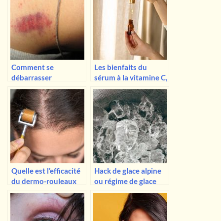
Comment se
Les bienfaits du
débarrasser
sérum à la vitamine C,
rapidement d’un
ce qu’il faut savoir ?
suçon !
Quelle est l’efficacité
Hack de glace alpine
du dermo-rouleaux
ou régime de glace
pour la pousse des
pour la perte de poids,
cheveux ? Cela
est-ce que ça marche
fonctionne-t-il
vraiment ? Non !