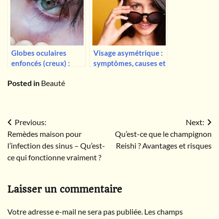
vraiment ?
Globes oculaires
Visage asymétrique :
enfoncés (creux) :
symptômes, causes et
causes, symptômes,
comment le traiter
Posted in
Beauté
traitement
Navigation
Previous:
Next:
Remèdes maison pour
Qu’est-ce que le champignon
de
l’infection des sinus – Qu’est-
Reishi ? Avantages et risques
l’article
ce qui fonctionne vraiment ?
Laisser un commentaire
Votre adresse e-mail ne sera pas publiée.
Les champs