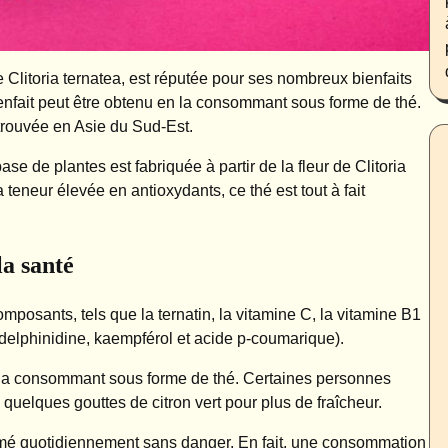
 Clitoria ternatea, est réputée pour ses nombreux bienfaits
ienfait peut être obtenu en la consommant sous forme de thé.
 trouvée en Asie du Sud-Est.
e de plantes est fabriquée à partir de la fleur de Clitoria
 teneur élevée en antioxydants, ce thé est tout à fait
la santé
mposants, tels que la ternatin, la vitamine C, la vitamine B1
, delphinidine, kaempférol et acide p-coumarique).
en la consommant sous forme de thé. Certaines personnes
 quelques gouttes de citron vert pour plus de fraîcheur.
mmé quotidiennement sans danger. En fait, une consommation