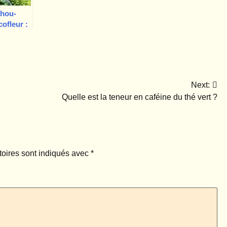
chou-
cofleur :
es et ce
x ?
Next:
Quelle est la teneur en caféine du thé vert ?
oires sont indiqués avec
*