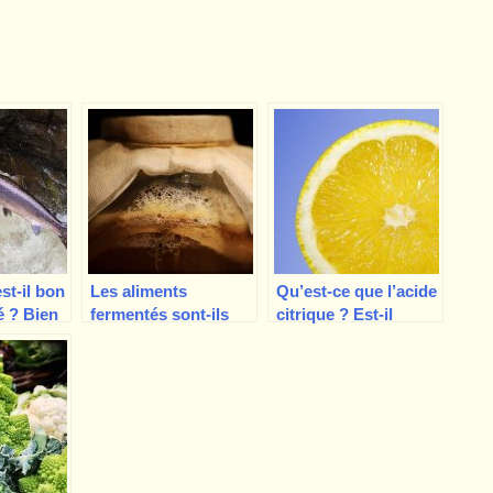
st-il bon
Les aliments
Qu’est-ce que l’acide
é ? Bien
fermentés sont-ils
citrique ? Est-il
!
vraiment bons pour
mauvais pour la
la santé ?
santé ?