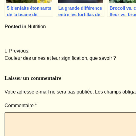
5 bienfaits étonnants
La grande différence
Brocoli vs. 
de la tisane de
entre les tortillas de
fleur vs. bro
molène
maïs et les tortillas
les différenc
Posted in
Nutrition
de farine, et laquelle
qui est mieu
choisir ?
Previous:
Navigation
Couleur des urines et leur signification, que savoir ?
de
l’article
Laisser un commentaire
Votre adresse e-mail ne sera pas publiée.
Les champs obligat
Commentaire
*