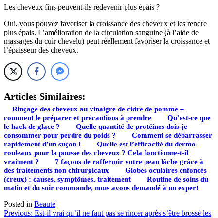
Les cheveux fins peuvent-ils redevenir plus épais ?
Oui, vous pouvez favoriser la croissance des cheveux et les rendre
plus épais. L’amélioration de la circulation sanguine (à l’aide de
massages du cuir chevelu) peut réellement favoriser la croissance et
l’épaisseur des cheveux.
Articles Similaires:
Rinçage des cheveux au vinaigre de cidre de pomme –
comment le préparer et précautions à prendre
Qu’est-ce que
le hack de glace ?
Quelle quantité de protéines dois-je
consommer pour perdre du poids ?
Comment se débarrasser
rapidement d’un suçon !
Quelle est l’efficacité du dermo-
rouleaux pour la pousse des cheveux ? Cela fonctionne-t-il
vraiment ?
7 façons de raffermir votre peau lâche grâce à
des traitements non chirurgicaux
Globes oculaires enfoncés
(creux) : causes, symptômes, traitement
Routine de soins du
matin et du soir commande, nous avons demandé à un expert
Posted in
Beauté
Navigation
Previous:
Est-il vrai qu’il ne faut pas se rincer après s’être brossé les