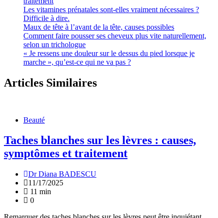
traitement
Les vitamines prénatales sont-elles vraiment nécessaires ?
Difficile à dire.
Maux de tête à l’avant de la tête, causes possibles
Comment faire pousser ses cheveux plus vite naturellement,
selon un trichologue
« Je ressens une douleur sur le dessus du pied lorsque je
marche », qu’est-ce qui ne va pas ?
Articles Similaires
Beauté
Taches blanches sur les lèvres : causes,
symptômes et traitement
Dr Diana BADESCU
11/17/2025
11 min
0
Remarquer des taches blanches sur les lèvres peut être inquiétant,