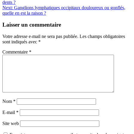
dents ?
de
Next:
Ganglions lymphatiques occipitaux douloureux ou gonflés,
l’article
quelle en est la raison ?
Laisser un commentaire
Votre adresse e-mail ne sera pas publiée.
Les champs obligatoires
sont indiqués avec
*
Commentaire
*
Nom
*
E-mail
*
Site web