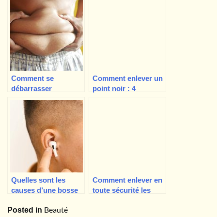
maison ?
Comment se
Comment enlever un
débarrasser
point noir : 4
naturellement des
méthodes éprouvées
seins masculins à la
maison ?
Quelles sont les
Comment enlever en
causes d’une bosse
toute sécurité les
ou d’une
étiquettes de peau à
Beauté
Posted in
protubérance dans
la maison, est-ce