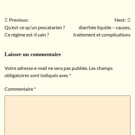
ou autour de l’oreille
possible ?
?
Previous:
Next:
Navigation
Qu’est-ce qu’un pescatarien ?
diarrhée liquide – causes,
de
Ce régime est-il sain ?
traitement et complications
l’article
Laisser un commentaire
Votre adresse e-mail ne sera pas publiée.
Les champs
obligatoires sont indiqués avec
*
Commentaire
*