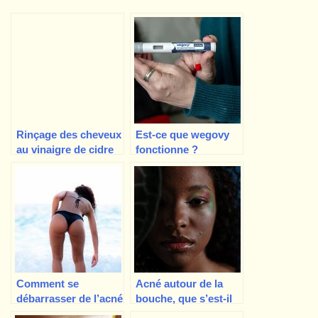
Rinçage des cheveux
Est-ce que wegovy
au vinaigre de cidre
fonctionne ?
de pomme –
Comment aide-t-il à
comment le préparer
perdre du poids ?
et précautions à
prendre
Comment se
Acné autour de la
débarrasser de l’acné
bouche, que s’est-il
des fesses à la
passé et que faire ?