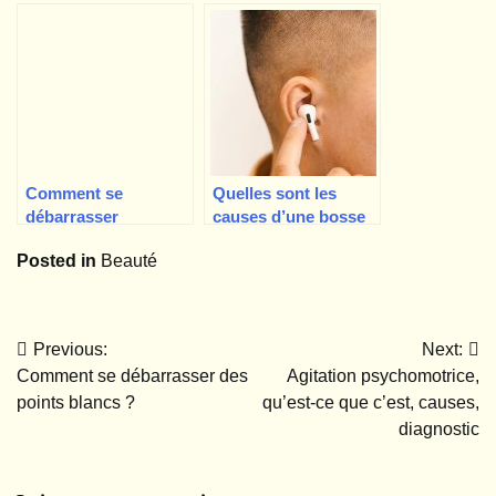
taches sombres sur
passé et que faire ?
le visage ?
Comment se
Quelles sont les
débarrasser
causes d’une bosse
naturellement des
ou d’une
Posted in
Beauté
seins masculins à la
protubérance dans
maison ?
ou autour de l’oreille
?
Previous:
Next:
Navigation
Comment se débarrasser des
Agitation psychomotrice,
de
points blancs ?
qu’est-ce que c’est, causes,
diagnostic
l’article