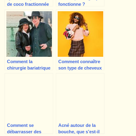
de coco fractionnée
fonctionne ?
? Utilisation et
Comment aide-t-il à
avantages
perdre du poids ?
Comment la
Comment connaître
chirurgie bariatrique
son type de cheveux
de Lisa Marie Presley
: Guide de l’expert
a contribué à sa mort
Comment se
Acné autour de la
débarrasser des
bouche, que s’est-il