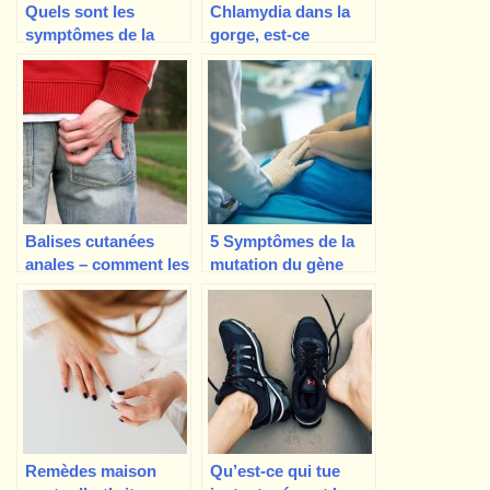
Quels sont les
Chlamydia dans la
symptômes de la
gorge, est-ce
teigne ? Combien de
possible ? Que faut-il
stades ?
savoir d’autre ?
Balises cutanées
5 Symptômes de la
anales – comment les
mutation du gène
reconnaître et les
MTHFR et comment
traiter
la gérer
Remèdes maison
Qu’est-ce qui tue