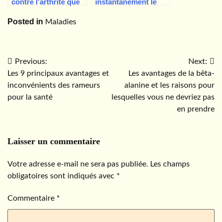
contre l’arthrite que
instantanément le
les patients
pied d’athlète ? La
Posted in
Maladies
apprécient et que les
terbinafine.
médecins
approuvent
Navigation
Previous:
Next:
Les 9 principaux avantages et
Les avantages de la bêta-
de
inconvénients des rameurs
alanine et les raisons pour
l’article
pour la santé
lesquelles vous ne devriez pas
en prendre
Laisser un commentaire
Votre adresse e-mail ne sera pas publiée.
Les champs
obligatoires sont indiqués avec
*
Commentaire
*