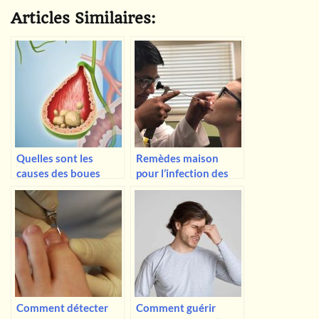
Articles Similaires:
Quelles sont les
Remèdes maison
causes des boues
pour l’infection des
dans la vésicule
sinus – Qu’est-ce qui
biliaire ? Comprendre
fonctionne vraiment ?
son impact sur la
santé
Comment détecter
Comment guérir