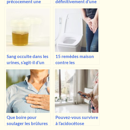
précocement une
définitivement d’une
mycose de l’ongle ?
sinusite chronique ?
Sang occulte dans les
15 remèdes maison
urines, s’agit-il d’un
contre les
cancer de la vessie ?
hémorroïdes à
essayer
Que boire pour
Pouvez-vous survivre
soulager les brûlures
à l’acidocétose
d’estomac ?
diabétique ? Signes et