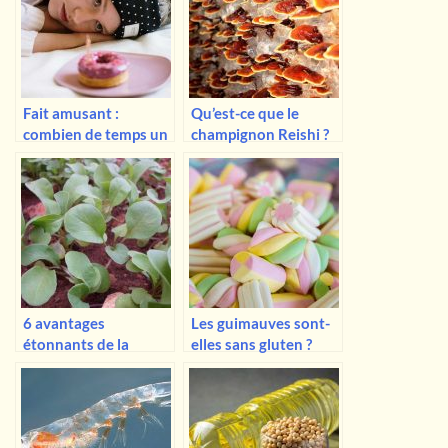
Fait amusant :
Qu’est-ce que le
combien de temps un
champignon Reishi ?
être humain peut-il
Avantages et risques
rester sans manger ?
6 avantages
Les guimauves sont-
étonnants de la
elles sans gluten ?
roquette pour la
santé