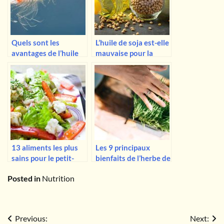
Quels sont les
L’huile de soja est-elle
avantages de l’huile
mauvaise pour la
de krill ? Est-elle
santé ? Ce que dit la
meilleure que l’huile
science
de poisson ?
13 aliments les plus
Les 9 principaux
sains pour le petit-
bienfaits de l’herbe de
déjeuner, selon les
blé, du point de vue
Posted in
Nutrition
nutritionnistes
d’un nutritionniste
Navigation
Previous:
Next: