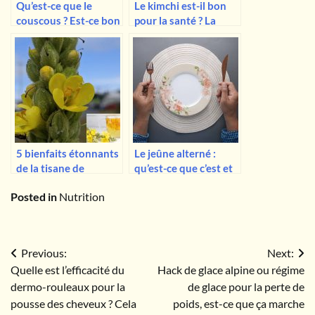
Qu’est-ce que le
Le kimchi est-il bon
couscous ? Est-ce bon
pour la santé ? La
pour la santé ?
vérité sur ce plat
d’accompagnement
populaire
5 bienfaits étonnants
Le jeûne alterné :
de la tisane de
qu’est-ce que c’est et
molène
comment ça marche ?
Posted in
Nutrition
Navigation
Previous:
Next:
Quelle est l’efficacité du
Hack de glace alpine ou régime
de
dermo-rouleaux pour la
de glace pour la perte de
l’article
pousse des cheveux ? Cela
poids, est-ce que ça marche