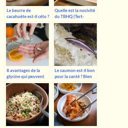
Le beurre de
Quelle est la nocivité
cacahuète est-il céto ?
du TBHQ (Tert-
butylhydroquinone)
dans les aliments ?
8 avantages de la
Le saumon est-il bon
glycine qui peuvent
pour la santé ? Bien
vous intéresser…
sûr que oui !