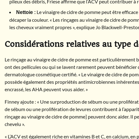
pileux des débris, Friese affirme que l’ACV peut contribuer à 
Le vinaigre de cidre de pomme peut être efficace
Nettoie :
décaper la couleur. « Les rinçages au vinaigre de cidre de po
les cheveux vraiment propres », explique Jo Blackwell-Preston,
Considérations relatives au type 
Le rinçage au vinaigre de cidre de pomme est particulièrement 
ont des pellicules ou qui se lavent rarement peuvent bénéficier 
dermatologue cosmétique certifié. « Le vinaigre de cidre de po
possède également des propriétés antimicrobiennes inhérentes. 
encrassé, les AHA peuvent vous aider. »
Finney ajoute : « Une surproduction de sébum ou une proliférati
de sébum ou une prolifération de levures contribuent à l’apparit
rinçage au vinaigre de cidre de pomme] peuvent donc aider. Il pe
chevelu ».
« L’ACV est également riche en vitamines B et C, en calcium, en p