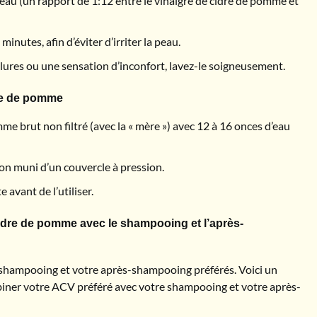
eau (un rapport de 1:12 entre le vinaigre de cidre de pomme et
inutes, afin d’éviter d’irriter la peau.
ûlures ou une sensation d’inconfort, lavez-le soigneusement.
dre de pomme
me brut non filtré (avec la « mère ») avec 12 à 16 onces d’eau
on muni d’un couvercle à pression.
 avant de l’utiliser.
 cidre de pomme avec le shampooing et l’après-
 shampooing et votre après-shampooing préférés. Voici un
iner votre ACV préféré avec votre shampooing et votre après-