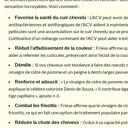
sensation incroyables. Voici comment :
L’ACV peut avoir des
Favorise la santé du cuir chevelu :
antibactériennes et antifongiques de l’ACV aident à maintenir l
pellicules sont une accumulation sur le cuir chevelu qui se prod
L’utilisation d’un mélange contenant de l’ACV peut aider à évi
Friese affirme q
Réduit l’affadissement de la couleur :
aider à refermer les cuticules, préservant ainsi l’éclat de la cou
Si vos cheveux ont tendance à faire des nœuds 
Démêle :
vinaigre de cidre de pomme et un peigne à dents larges peuve
« Le vinaigre de cidre de pomme reco
Renforce et adoucit :
explique le célèbre coloriste Denis de Souza. « Il contribue ég
tige capillaire », ajoute-t-il.
Friese affirme que le vinaigre de ci
Combat les frisottis :
frisottis, ce qui en fait une option de traitement populaire p
Grâce à sa capacité pote
Réduire la chute des cheveux :