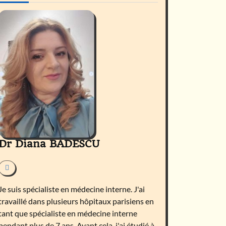
Dr Diana BADESCU
Je suis spécialiste en médecine interne. J'ai
travaillé dans plusieurs hôpitaux parisiens en
tant que spécialiste en médecine interne
pendant plus de 7 ans. Avant cela, j'ai étudié à