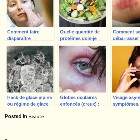
Comment faire
Quelle quantité de
Comment s
disparaître
protéines dois-je
débarrasser
définitivement les
consommer pour
rapidement 
cernes sous les yeux
perdre du poids ?
suçon !
?
Hack de glace alpine
Globes oculaires
Visage asym
ou régime de glace
enfoncés (creux) :
symptômes,
pour la perte de
causes, symptômes,
et comment l
Posted in
Beauté
poids, est-ce que ça
traitement
marche vraiment ?
Non !