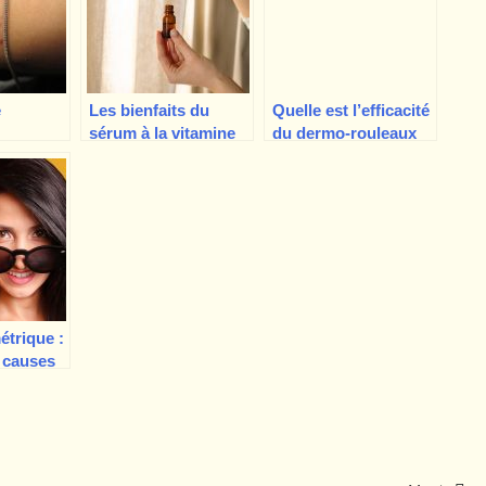
e
Les bienfaits du
Quelle est l’efficacité
sérum à la vitamine
du dermo-rouleaux
d’un
C, ce qu’il faut savoir
pour la pousse des
?
cheveux ? Cela
fonctionne-t-il
vraiment ?
étrique :
 causes
e traiter