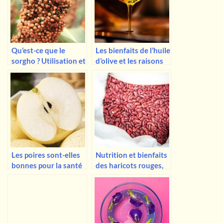
Qu’est-ce que le
Les bienfaits de l’huile
sorgho ? Utilisation et
d’olive et les raisons
avantages
pour lesquelles vous
devriez l’ajouter à
votre régime
alimentaire
Les poires sont-elles
Nutrition et bienfaits
bonnes pour la santé
des haricots rouges,
? Qui doit les éviter ?
Haricots rouges vs.
Voici ce que dit la
haricots blancs
recherche