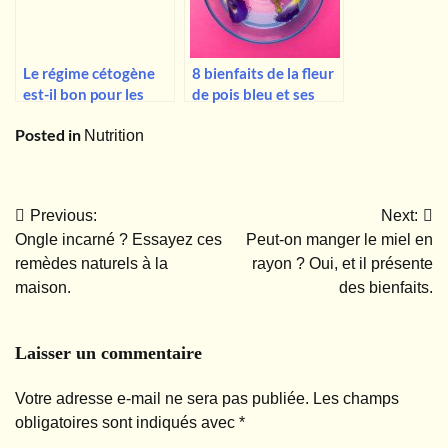
Le régime cétogène
8 bienfaits de la fleur
est-il bon pour les
de pois bleu et ses
diabétiques ?
effets secondaires
Posted in
Quelques
Nutrition
considérations
Previous:
Next:
Navigation
Ongle incarné ? Essayez ces
Peut-on manger le miel en
de
remèdes naturels à la
rayon ? Oui, et il présente
maison.
des bienfaits.
l’article
Laisser un commentaire
Votre adresse e-mail ne sera pas publiée.
Les champs
obligatoires sont indiqués avec
*