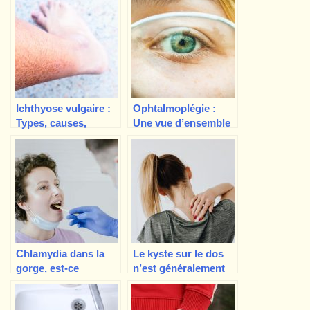
Ichthyose vulgaire :
Ophtalmoplégie :
Types, causes,
Une vue d’ensemble
symptômes,
des causes, des
diagnostic,
symptômes et du
traitement,
traitement
complications
Chlamydia dans la
Le kyste sur le dos
gorge, est-ce
n’est généralement
possible ? Que faut-il
pas dangereux, il
savoir d’autre ?
s’agit d’un kyste