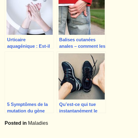
épidermoïde de la
peau.
Urticaire
Balises cutanées
aquagénique : Est-il
anales – comment les
possible d’être
reconnaître et les
allergique à l’eau ?
traiter
5 Symptômes de la
Qu’est-ce qui tue
mutation du gène
instantanément le
MTHFR et comment
pied d’athlète ? La
Posted in
Maladies
la gérer
terbinafine.