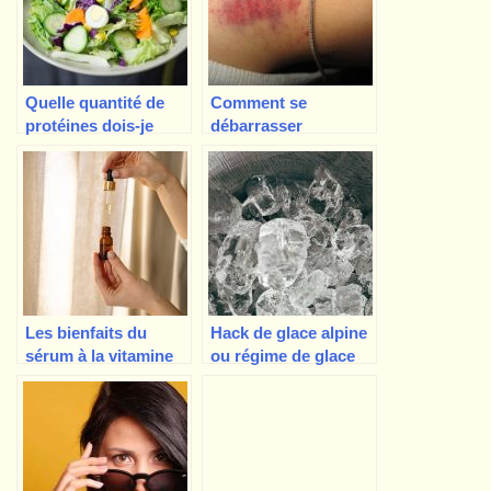
Quelle quantité de
Comment se
protéines dois-je
débarrasser
consommer pour
rapidement d’un
perdre du poids ?
suçon !
Les bienfaits du
Hack de glace alpine
sérum à la vitamine
ou régime de glace
C, ce qu’il faut savoir
pour la perte de
?
poids, est-ce que ça
marche vraiment ?
Non !