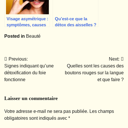
Visage asymétrique :
Qu’est-ce que la
symptômes, causes
détox des aisselles ?
et comment le traiter
Est-ce que ça marche
Posted in
Beauté
vraiment ?
Previous:
Next:
Navigation
Signes indiquant qu’une
Quelles sont les causes des
de
détoxification du foie
boutons rouges sur la langue
fonctionne
et que faire ?
l’article
Laisser un commentaire
Votre adresse e-mail ne sera pas publiée.
Les champs
obligatoires sont indiqués avec
*