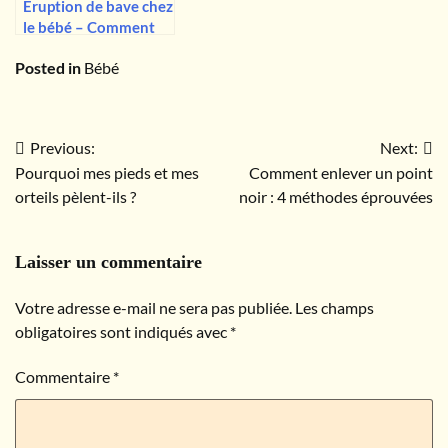
Éruption de bave chez
le bébé – Comment
l’identifier et la traiter
Posted in
Bébé
?
Previous:
Next:
Navigation
Pourquoi mes pieds et mes
Comment enlever un point
de
orteils pèlent-ils ?
noir : 4 méthodes éprouvées
l’article
Laisser un commentaire
Votre adresse e-mail ne sera pas publiée.
Les champs
obligatoires sont indiqués avec
*
Commentaire
*