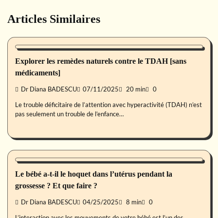
Articles Similaires
Bébé
Psycho
Explorer les remèdes naturels contre le TDAH [sans
médicaments]
Dr Diana BADESCU
07/11/2025
20 min
0
Le trouble déficitaire de l’attention avec hyperactivité (TDAH) n’est
pas seulement un trouble de l’enfance…
Bébé
Le bébé a-t-il le hoquet dans l’utérus pendant la
grossesse ? Et que faire ?
Dr Diana BADESCU
04/25/2025
8 min
0
L’interaction avec les mouvements de votre bébé est l’un des