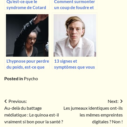
Qu’est-ce que le
Comment surmonter
syndrome de Cotard
un coup de foudre et
(syndrome du
passer à autre chose –
cadavre ambulant) ?
10 conseils utiles
L’hypnose pour perdre
13 signes et
du poids, est-ce que
symptômes que vous
ça marche vraiment ?
avez affaire à un
Posted in
Psycho
psychopathe
Navigation
Previous:
Next:
Au-delà du battage
Les jumeaux identiques ont-ils
de
médiatique : Le quinoa est-il
les mêmes empreintes
l’article
vraiment si bon pour la santé ?
digitales ? Non !