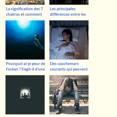
La signification des 7
Les principales
chakras et comment
différences entre les
les débloquer ?
troubles bipolaires 1
et 2
Pourquoi ai-je peur de
Des cauchemars
l’océan ? S’agit-il d’une
courants qui peuvent
thalassophobie ?
en fait être des
avertissements