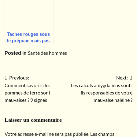
Taches rouges sous
le prépuce mais pas
de démangeaisons ?
Santé des hommes
Posted in
Causes possibles et
traitement
Previous:
Next:
Navigation
Comment savoir si les
Les calculs amygdaliens sont-
de
pommes de terre sont
ils responsables de votre
mauvaises ? 9 signes
mauvaise haleine ?
l’article
Laisser un commentaire
Votre adresse e-mail ne sera pas publiée.
Les champs