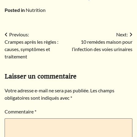
pourquoi est-il si cher
santé ? Oui
Posted in
Nutrition
?
Navigation
Previous:
Next:
Crampes après les règles :
10 remèdes maison pour
de
causes, symptômes et
l’infection des voies urinaires
l’article
traitement
Laisser un commentaire
Votre adresse e-mail ne sera pas publiée.
Les champs
obligatoires sont indiqués avec
*
Commentaire
*