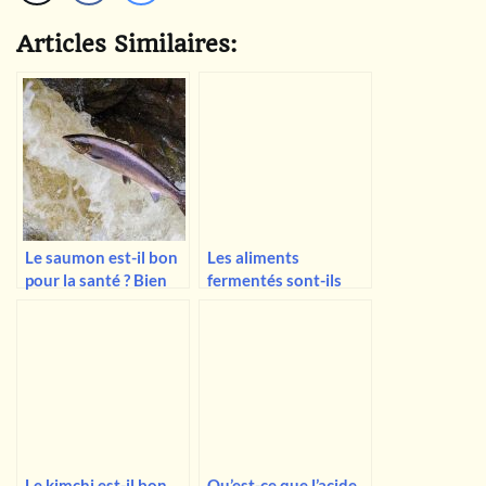
Articles Similaires:
Le saumon est-il bon
Les aliments
pour la santé ? Bien
fermentés sont-ils
sûr que oui !
vraiment bons pour la
santé ?
Le kimchi est-il bon
Qu’est-ce que l’acide