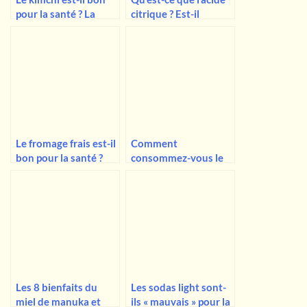
pour la santé ? La
citrique ? Est-il
vérité sur ce plat
mauvais pour la santé
d’accompagnement
?
populaire
Le fromage frais est-il
Comment
bon pour la santé ?
consommez-vous le
Qu’en est-il du
fruit du dragon ?
fromage végétalien ?
Quels sont les
avantages pour la
santé ?
Les 8 bienfaits du
Les sodas light sont-
miel de manuka et
ils « mauvais » pour la