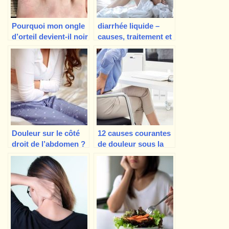
Pourquoi mon ongle
diarrhée liquide –
d’orteil devient-il noir
causes, traitement et
? Quelques causes
complications
possibles…
Douleur sur le côté
12 causes courantes
droit de l’abdomen ?
de douleur sous la
Qu’est-ce que cela
cage thoracique
signifie ?
droite