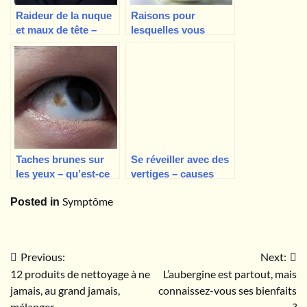
Raideur de la nuque
Raisons pour
et maux de tête –
lesquelles vous
causes possibles et
pourriez avoir une
gravité des
perte d’appétit et des
symptômes
nausées
Taches brunes sur
Se réveiller avec des
les yeux – qu’est-ce
vertiges – causes
que c’est et faut-il
possibles et que faire
Symptôme
Posted in
s’inquiéter ?
Previous:
Next:
Navigation
12 produits de nettoyage à ne
L’aubergine est partout, mais
de
jamais, au grand jamais,
connaissez-vous ses bienfaits
mélanger
?