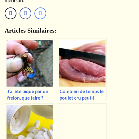
médecin.
Articles Similaires:
J’ai été piqué par un
Combien de temps le
frelon, que faire ?
poulet cru peut-il
rester au
réfrigérateur ? Et le
poulet cuit ?