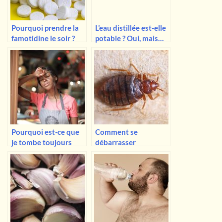
Pourquoi prendre la
L’eau distillée est-elle
famotidine le soir ?
potable ? Oui, mais…
Pourquoi est-ce que
Comment se
je tombe toujours
débarrasser
malade alors que
rapidement des
d’autres restent en
punaises de lit ?
bonne santé ?