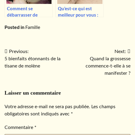
Comment se
Qu’est-ce qui est
débarrasser de
meilleur pour vous :
l’haleine d’ail,
l’eau froide ou l’eau
Posted in
rapidement et
chaude ?
Famille
naturellement ?
Navigation
Previous:
Next:
5 bienfaits étonnants de la
Quand la grossesse
de
tisane de molène
commence-t-elle à se
l’article
manifester ?
Laisser un commentaire
Votre adresse e-mail ne sera pas publiée.
Les champs
obligatoires sont indiqués avec
*
Commentaire
*