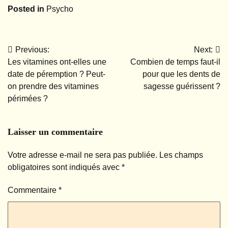
Posted in
Psycho
psychopathe
Previous:
Next:
Navigation
Les vitamines ont-elles une
Combien de temps faut-il
de
date de péremption ? Peut-
pour que les dents de
on prendre des vitamines
sagesse guérissent ?
l’article
périmées ?
Laisser un commentaire
Votre adresse e-mail ne sera pas publiée.
Les champs
obligatoires sont indiqués avec
*
Commentaire
*