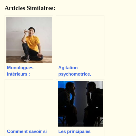
Articles Similaires:
Monologues
Agitation
intérieurs :
psychomotrice,
Entendez-vous une
qu’est-ce que c’est,
voix dans votre tête ?
causes, diagnostic
Comment savoir si
Les principales