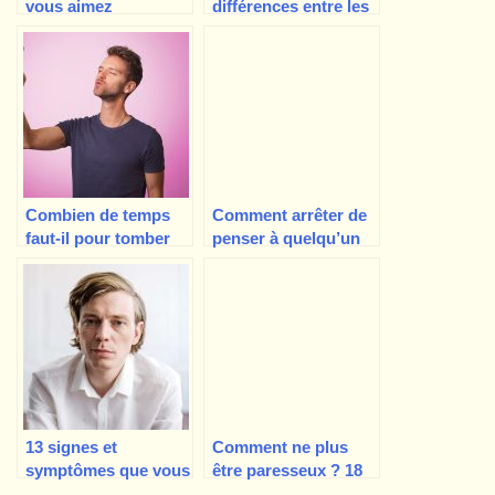
vous aimez
différences entre les
quelqu’un ? 30
troubles bipolaires 1
signes
et 2
Combien de temps
Comment arrêter de
faut-il pour tomber
penser à quelqu’un
amoureux ? Eh bien,
ou à EX ? 14 façons
c’est compliqué…
13 signes et
Comment ne plus
symptômes que vous
être paresseux ? 18
avez affaire à un
méthodes éprouvées