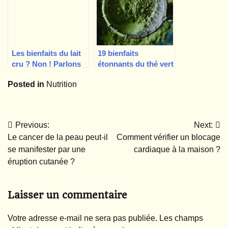
Les bienfaits du lait
19 bienfaits
cru ? Non ! Parlons
étonnants du thé vert
plutôt d’idées
matcha
Posted in
Nutrition
fausses et de risques
Navigation
Previous:
Next:
Le cancer de la peau peut-il
Comment vérifier un blocage
de
se manifester par une
cardiaque à la maison ?
l’article
éruption cutanée ?
Laisser un commentaire
Votre adresse e-mail ne sera pas publiée.
Les champs