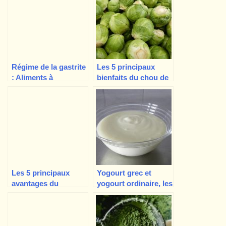
Régime de la gastrite
Les 5 principaux
: Aliments à
bienfaits du chou de
consommer et à
Bruxelles pour la
éviter
santé
Les 5 principaux
Yogourt grec et
avantages du
yogourt ordinaire, les
lycopène pour la
différences et ce qui
peau et la santé en
est mieux ?
général