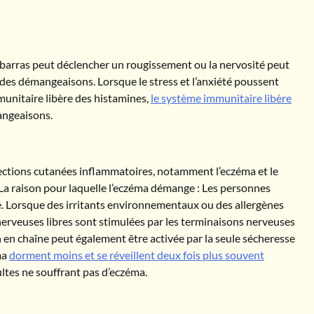
mbarras peut déclencher un rougissement ou la nervosité peut
er des démangeaisons. Lorsque le stress et l’anxiété poussent
mmunitaire libère des histamines,
le système immunitaire libère
mangeaisons.
ctions cutanées inflammatoires, notamment l’eczéma et le
. La raison pour laquelle l’eczéma démange : Les personnes
e. Lorsque des irritants environnementaux ou des allergènes
 nerveuses libres sont stimulées par les terminaisons nerveuses
en chaîne peut également être activée par la seule sécheresse
ma
dorment moins et se réveillent deux fois plus souvent
ltes ne souffrant pas d’eczéma.