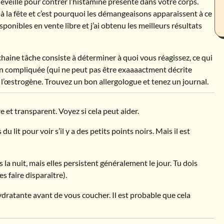
veillé pour contrer l’histamine présente dans votre corps.
 à la fête et c’est pourquoi les démangeaisons apparaissent à ce
ponibles en vente libre et j’ai obtenu les meilleurs résultats
haine tâche consiste à déterminer à quoi vous réagissez, ce qui
ion compliquée (qui ne peut pas être exaaaactment décrite
c l’œstrogène. Trouvez un bon allergologue et tenez un journal.
re et transparent. Voyez si cela peut aider.
du lit pour voir s’il y a des petits points noirs. Mais il est
s la nuit, mais elles persistent généralement le jour. Tu dois
s faire disparaître).
ydratante avant de vous coucher. Il est probable que cela