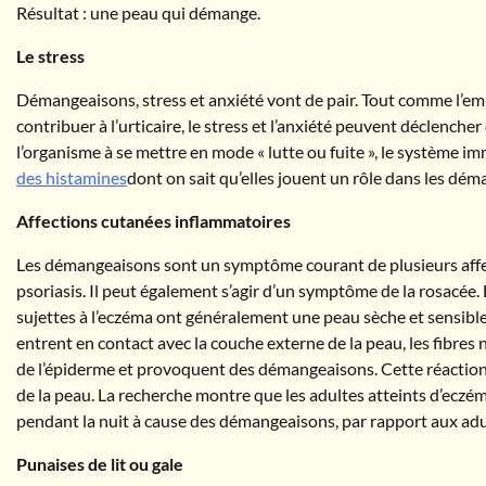
Résultat : une peau qui démange.
Le stress
Démangeaisons, stress et anxiété vont de pair. Tout comme l’e
contribuer à l’urticaire, le stress et l’anxiété peuvent déclench
l’organisme à se mettre en mode « lutte ou fuite », le système i
des histamines
dont on sait qu’elles jouent un rôle dans les dé
Affections cutanées inflammatoires
Les démangeaisons sont un symptôme courant de plusieurs affe
psoriasis. Il peut également s’agir d’un symptôme de la rosacée
sujettes à l’eczéma ont généralement une peau sèche et sensibl
entrent en contact avec la couche externe de la peau, les fibres
de l’épiderme et provoquent des démangeaisons. Cette réaction 
de la peau. La recherche montre que les adultes atteints d’eczé
pendant la nuit à cause des démangeaisons, par rapport aux adu
Punaises de lit ou gale